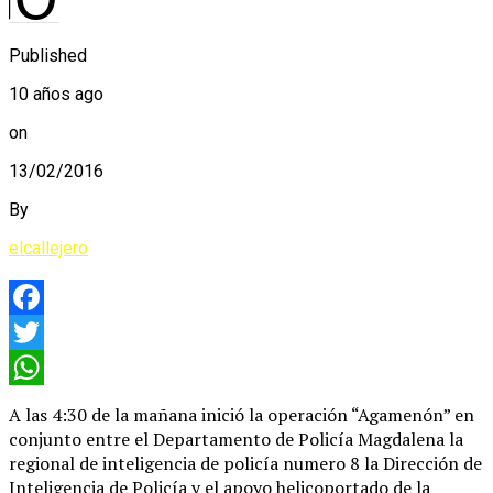
Published
10 años ago
on
13/02/2016
By
elcallejero
Facebook
Twitter
WhatsApp
A las 4:30 de la mañana inició la operación “Agamenón” en
conjunto entre el Departamento de Policía Magdalena la
regional de inteligencia de policía numero 8 la Dirección de
Inteligencia de Policía y el apoyo helicoportado de la