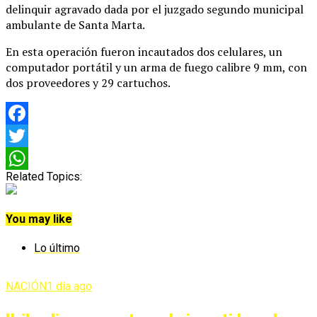
delinquir agravado dada por el juzgado segundo municipal
ambulante de Santa Marta.
En esta operación fueron incautados dos celulares, un
computador portátil y un arma de fuego calibre 9 mm, con
dos proveedores y 29 cartuchos.
Facebook
Twitter
Related Topics:
WhatsApp
You may like
Lo último
NACIÓN
1 día ago