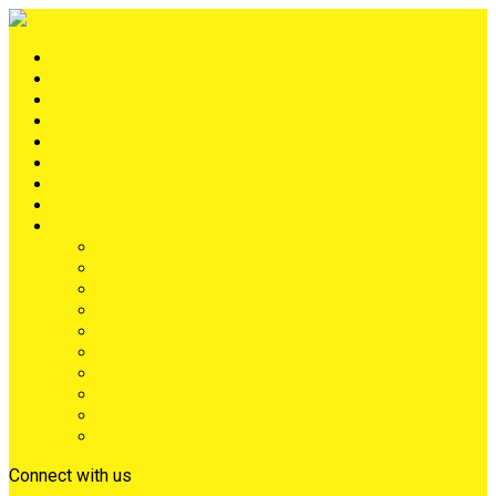
Portada
METRÓPOLIS
TERRITORIO
NACIÓN
Judiciales
Deportes
Denuncias
Ciénaga
Más
Lo Último
Barrios
Farándula
Departamento
NACIONAL
Positivo
Salud
Sociales
Tecnología
Opinión
Connect with us