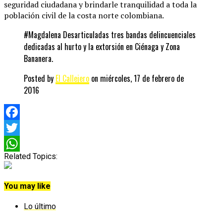
seguridad ciudadana y brindarle tranquilidad a toda la
población civil de la costa norte colombiana.
#Magdalena Desarticuladas tres bandas delincuenciales
dedicadas al hurto y la extorsión en Ciénaga y Zona
Bananera.
Posted by
El Callejero
on miércoles, 17 de febrero de
2016
Facebook
Twitter
Related Topics:
WhatsApp
You may like
Lo último