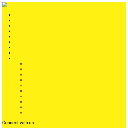
Portada
METRÓPOLIS
TERRITORIO
NACIÓN
Judiciales
Deportes
Denuncias
Ciénaga
Más
Lo Último
Barrios
Farándula
Departamento
NACIONAL
Positivo
Salud
Sociales
Tecnología
Opinión
Connect with us