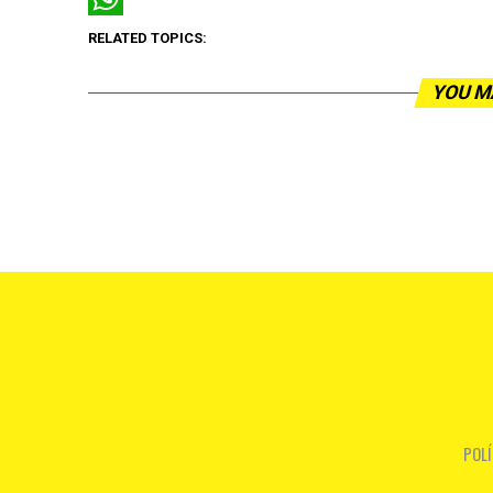
WhatsApp
RELATED TOPICS:
YOU M
POLÍ