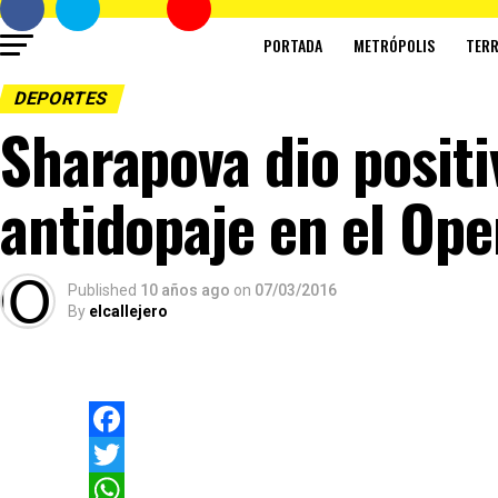
PORTADA
METRÓPOLIS
TERR
DEPORTES
Sharapova dio positi
antidopaje en el Ope
Published
10 años ago
on
07/03/2016
By
elcallejero
Facebook
Twitter