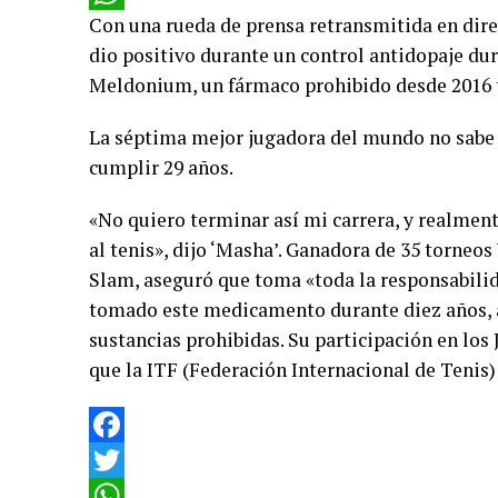
Con una rueda de prensa retransmitida en dir
WhatsApp
dio positivo durante un control antidopaje du
Meldonium, un fármaco prohibido desde 2016 
La séptima mejor jugadora del mundo no sabe c
cumplir 29 años.
«No quiero terminar así mi carrera, y realmen
al tenis», dijo ‘Masha’. Ganadora de 35 torneo
Slam, aseguró que toma «toda la responsabilid
tomado este medicamento durante diez años, a
sustancias prohibidas. Su participación en los
que la ITF (Federación Internacional de Tenis
Facebook
Twitter