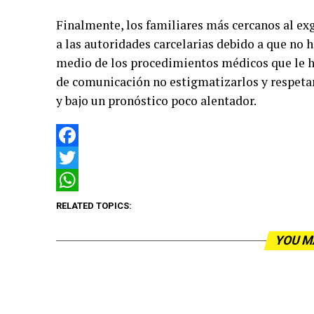
Finalmente, los familiares más cercanos al ex
a las autoridades carcelarias debido a que no
medio de los procedimientos médicos que le h
de comunicación no estigmatizarlos y respetar 
y bajo un pronóstico poco alentador.
Facebook
Twitter
WhatsApp
RELATED TOPICS:
YOU M