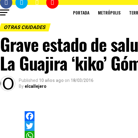
PORTADA
METRÓPOLIS
TERR
OTRAS CIUDADES
Grave estado de sal
La Guajira ‘kiko’ Gó
Published
10 años ago
on
18/03/2016
By
elcallejero
Facebook
Twitter