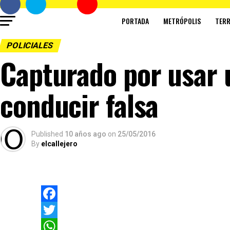
PORTADA
METRÓPOLIS
TERR
POLICIALES
Capturado por usar 
conducir falsa
Published
10 años ago
on
25/05/2016
By
elcallejero
Facebook
Twitter