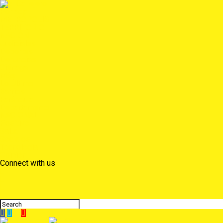
Portada
METRÓPOLIS
TERRITORIO
NACIÓN
Judiciales
Deportes
Denuncias
Ciénaga
Más
Lo Último
Barrios
Farándula
Departamento
NACIONAL
Positivo
Salud
Sociales
Tecnología
Opinión
Connect with us