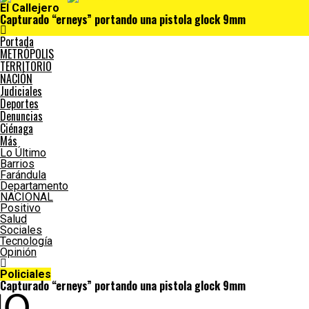
El Callejero
Capturado “erneys” portando una pistola glock 9mm
Portada
METRÓPOLIS
TERRITORIO
NACIÓN
Judiciales
Deportes
Denuncias
Ciénaga
Más
Lo Último
Barrios
Farándula
Departamento
NACIONAL
Positivo
Salud
Sociales
Tecnología
Opinión
Policiales
Capturado “erneys” portando una pistola glock 9mm