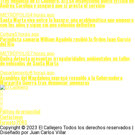
Tras denuncia de El Callejero, ATESA inspeccionó punto crítico en
Andrea Carolina y aseguró que sí presta el servicio
METRÓPOLIS
4 horas ago
Santa Marta vive entre la basura: una problemática que empeora
con los años y sigue sin una solución definitiva
Cultura
5 horas ago
Periodista samario William Agudelo recibió la Orden Juan García
del Río
METRÓPOLIS
7 horas ago
Dadsa detecta presuntas irregularidades ambientales en taller
de vehículos de Santa Marta
Departamento
8 horas ago
Asamblea del Magdalena expresó respaldo a la Gobernadora
Margarita Guerra tras denunciar amenazas
Política de privacidad
Contáctenos
Formato PQRS
Copyright © 2023 El Callejero Todos los derechos reservados |
Diseñado por Juan Carlos Villar