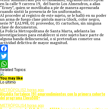
en la calle 9 carrera 19, del barrio Los Almendros, a alias
“Erney”, quien se movilizaba a pie de manera apresurada
cuando sintió la presencia de los uniformados.
Al proceder al registro de este sujeto, se le halló en su poder
un arma de fuego clase pistola marca Glock, color negro,
serie Nº EAL998, 01 proveedor, 05 cartuchos, sin ninguna
clase de documentos.
La Policía Metropolitana de Santa Marta, adelanta las
investigaciones para establecer si este sujeto hace parte de
alguna banda delincuencial, o si pretendían cometer una
actividad delictiva de mayor magnitud.
Facebook
Twitter
Related Topics:
WhatsApp
You may like
Lo último
METRÓPOLIS
2 horas ago
Alcaldía fortalece 191 emprendimientos con la primera cohorte
del programa Eleva500+
METRÓPOLIS
4 horas ago