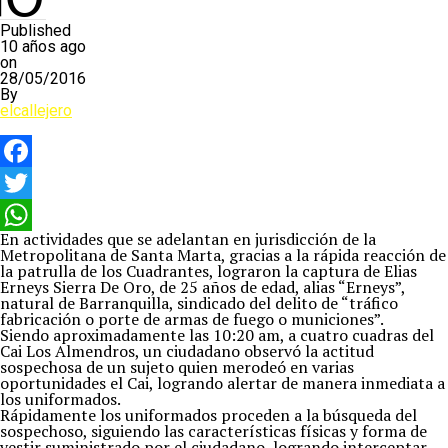
Published
10 años ago
on
28/05/2016
By
elcallejero
Facebook
Twitter
En actividades que se adelantan en jurisdicción de la
WhatsApp
Metropolitana de Santa Marta, gracias a la rápida reacción de
la patrulla de los Cuadrantes, lograron la captura de Elias
Erneys Sierra De Oro, de 25 años de edad, alias “Erneys”,
natural de Barranquilla, sindicado del delito de “tráfico
fabricación o porte de armas de fuego o municiones”.
Siendo aproximadamente las 10:20 am, a cuatro cuadras del
Cai Los Almendros, un ciudadano observó la actitud
sospechosa de un sujeto quien merodeó en varias
oportunidades el Cai, logrando alertar de manera inmediata a
los uniformados.
Rápidamente los uniformados proceden a la búsqueda del
sospechoso, siguiendo las características físicas y forma de
vestir suministrado por el ciudadano, logrando interceptar