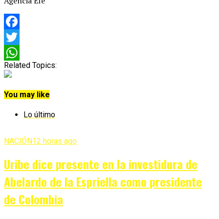
Agencia Efe
Facebook
Twitter
Related Topics:
WhatsApp
You may like
Lo último
NACIÓN
12 horas ago
Uribe dice presente en la investidura de
Abelardo de la Espriella como presidente
de Colombia