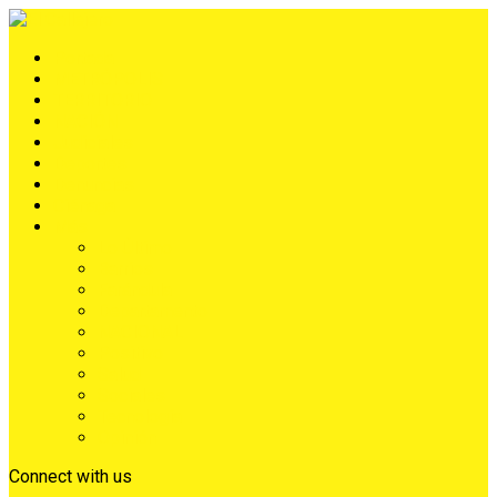
Portada
METRÓPOLIS
TERRITORIO
NACIÓN
Judiciales
Deportes
Denuncias
Ciénaga
Más
Lo Último
Barrios
Farándula
Departamento
NACIONAL
Positivo
Salud
Sociales
Tecnología
Opinión
Connect with us