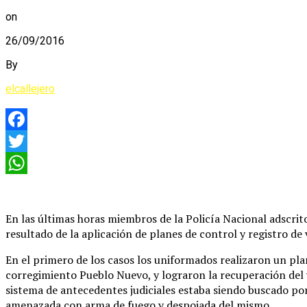
on
26/09/2016
By
elcallejero
Facebook
Twitter
WhatsApp
En las últimas horas miembros de la Policía Nacional adscri
resultado de la aplicación de planes de control y registro de 
En el primero de los casos los uniformados realizaron un pla
corregimiento Pueblo Nuevo, y lograron la recuperación del 
sistema de antecedentes judiciales estaba siendo buscado por
amenazada con arma de fuego y despojada del mismo.