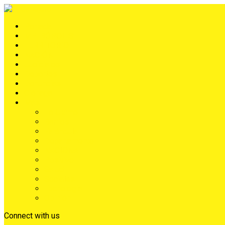
Portada
METRÓPOLIS
TERRITORIO
NACIÓN
Judiciales
Deportes
Denuncias
Ciénaga
Más
Lo Último
Barrios
Farándula
Departamento
NACIONAL
Positivo
Salud
Sociales
Tecnología
Opinión
Connect with us