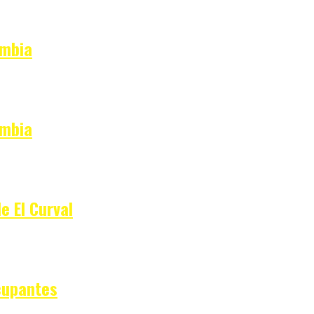
ombia
ombia
e El Curval
cupantes