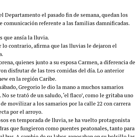
 el Departamento el pasado fin de semana, quedan los
e comunicación referente a las familias damnificadas.
 que ansía la lluvia.
 lo contrario, afirma que las lluvias le dejaron el
a.
orena, quienes junto a su esposa Carmen, a diferencia de
on disfrutar de las tres comidas del día. Lo anterior
ew en la región Caribe.
 sábado, Gregorio le dio la mano a muchos samarios
No se trató de un saludo, ‘el flaco’, como le gritaba uno
d de movilizar a los samarios por la calle 22 con carrera
cta por el arroyo.
osos en temporada de lluvia, se ha vuelto protagonista
edras que fungieron como puentes peatonales, tanto para
l bus. A cambio de su labor, reposaban en su bolsillo las