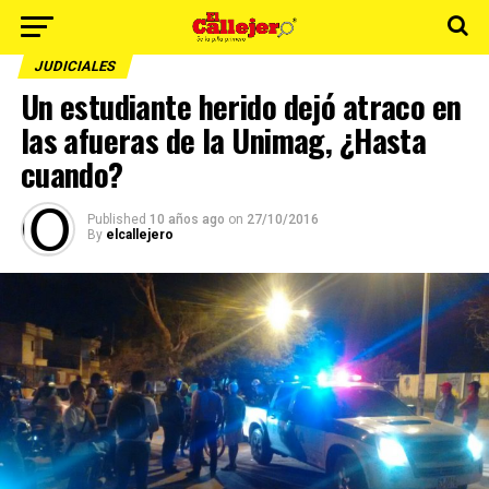
JUDICIALES
Un estudiante herido dejó atraco en
las afueras de la Unimag, ¿Hasta
cuando?
Published
10 años ago
on
27/10/2016
By
elcallejero