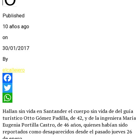
Published
10 años ago
on
30/01/2017
By
elcallejero
Facebook
Twitter
WhatsApp
Hallan sin vida en Santander el cuerpo sin vida de del guía
turístico Otto Gómez Padilla, de 42, y de la ingeniera María
Eugenia Portilla Castro, de 46 años, quienes habían sido
reportados como desaparecidos desde el pasado jueves 26
de enero.