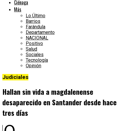
Ciénaga
Más
Lo Último
Barrios
Farándula
Departamento
NACIONAL
Positivo
Salud
Sociales
Tecnología
Opinión
Judiciales
Hallan sin vida a magdalenense
desaparecido en Santander desde hace
tres días