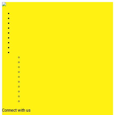
Portada
METRÓPOLIS
TERRITORIO
NACIÓN
Judiciales
Deportes
Denuncias
Ciénaga
Más
Lo Último
Barrios
Farándula
Departamento
NACIONAL
Positivo
Salud
Sociales
Tecnología
Opinión
Connect with us