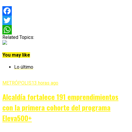
Facebook
Twitter
Related Topics:
WhatsApp
You may like
Lo último
METRÓPOLIS
13 horas ago
Alcaldía fortalece 191 emprendimientos
con la primera cohorte del programa
Eleva500+