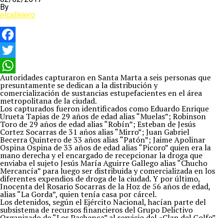
By
elcallejero
Facebook
Twitter
Autoridades capturaron en Santa Marta a seis personas que
WhatsApp
presuntamente se dedican a la distribución y
comercialización de sustancias estupefacientes en el área
metropolitana de la ciudad.
Los capturados fueron identificados como Eduardo Enrique
Urueta Tapias de 29 años de edad alias “Muelas”; Robinson
Toro de 29 años de edad alias “Robín”; Esteban de Jesús
Cortez Socarras de 31 años alias “Mirro”; Juan Gabriel
Becerra Quintero de 33 años alias “Patón”; Jaime Apolinar
Ospina Ospina de 33 años de edad alias “Picoro” quien era la
mano derecha y el encargado de recepcionar la droga que
enviaba el sujeto Jesús María Aguirre Gallego alias “Chucho
Mercancía” para luego ser distribuida y comercializada en los
diferentes expendios de droga de la ciudad. Y por último,
Inocenta del Rosario Socarras de la Hoz de 56 años de edad,
alias “La Gorda”, quien tenía casa por cárcel.
Los detenidos, según el Ejército Nacional, hacían parte del
subsistema de recursos financieros del Grupo Delictivo
Organizado de “Los Pachenca” al servicio del «Clan del Golfo”