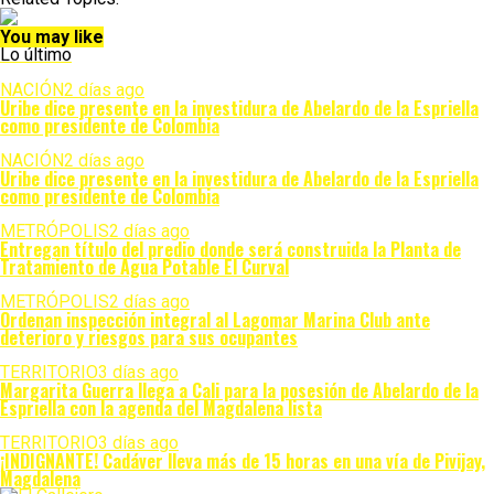
WhatsApp
You may like
Lo último
NACIÓN
2 días ago
Uribe dice presente en la investidura de Abelardo de la Espriella
como presidente de Colombia
NACIÓN
2 días ago
Uribe dice presente en la investidura de Abelardo de la Espriella
como presidente de Colombia
METRÓPOLIS
2 días ago
Entregan título del predio donde será construida la Planta de
Tratamiento de Agua Potable El Curval
METRÓPOLIS
2 días ago
Ordenan inspección integral al Lagomar Marina Club ante
deterioro y riesgos para sus ocupantes
TERRITORIO
3 días ago
Margarita Guerra llega a Cali para la posesión de Abelardo de la
Espriella con la agenda del Magdalena lista
TERRITORIO
3 días ago
¡INDIGNANTE! Cadáver lleva más de 15 horas en una vía de Pivijay,
Magdalena