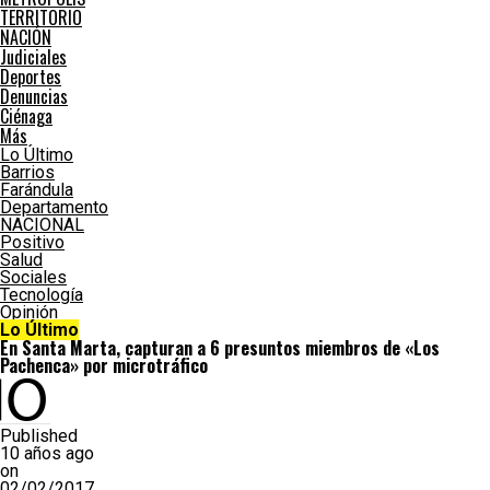
TERRITORIO
NACIÓN
Judiciales
Deportes
Denuncias
Ciénaga
Más
Lo Último
Barrios
Farándula
Departamento
NACIONAL
Positivo
Salud
Sociales
Tecnología
Opinión
Lo Último
En Santa Marta, capturan a 6 presuntos miembros de «Los
Pachenca» por microtráfico
Published
10 años ago
on
02/02/2017