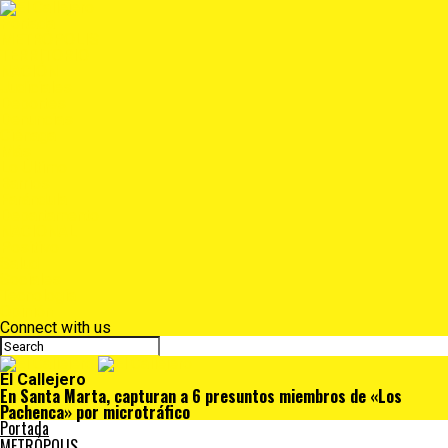
Portada
METRÓPOLIS
TERRITORIO
NACIÓN
Judiciales
Deportes
Denuncias
Ciénaga
Más
Lo Último
Barrios
Farándula
Departamento
NACIONAL
Positivo
Salud
Sociales
Tecnología
Opinión
Connect with us
El Callejero
En Santa Marta, capturan a 6 presuntos miembros de «Los
Pachenca» por microtráfico
Portada
METRÓPOLIS