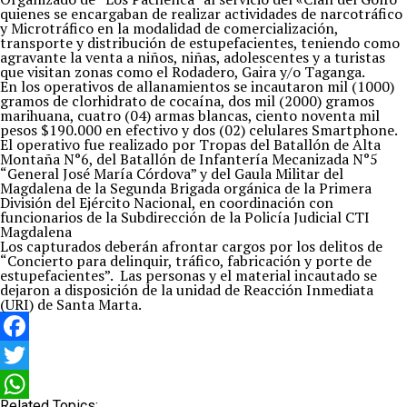
quienes se encargaban de realizar actividades de narcotráfico
y Microtráfico en la modalidad de comercialización,
transporte y distribución de estupefacientes, teniendo como
agravante la venta a niños, niñas, adolescentes y a turistas
que visitan zonas como el Rodadero, Gaira y/o Taganga.
En los operativos de allanamientos se incautaron mil (1000)
gramos de clorhidrato de cocaína, dos mil (2000) gramos
marihuana, cuatro (04) armas blancas, ciento noventa mil
pesos $190.000 en efectivo y dos (02) celulares Smartphone.
El operativo fue realizado por Tropas del Batallón de Alta
Montaña N°6, del Batallón de Infantería Mecanizada N°5
“General José María Córdova” y del Gaula Militar del
Magdalena de la Segunda Brigada orgánica de la Primera
División del Ejército Nacional, en coordinación con
funcionarios de la Subdirección de la Policía Judicial CTI
Magdalena
Los capturados deberán afrontar cargos por los delitos de
“Concierto para delinquir, tráfico, fabricación y porte de
estupefacientes”. Las personas y el material incautado se
dejaron a disposición de la unidad de Reacción Inmediata
(URI) de Santa Marta.
Facebook
Twitter
Related Topics: