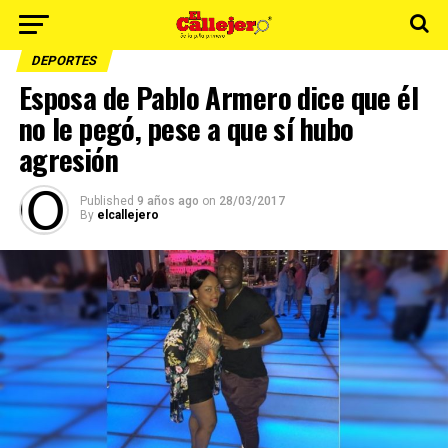
DEPORTES
Esposa de Pablo Armero dice que él
no le pegó, pese a que sí hubo
agresión
Published
9 años ago
on
28/03/2017
By
elcallejero