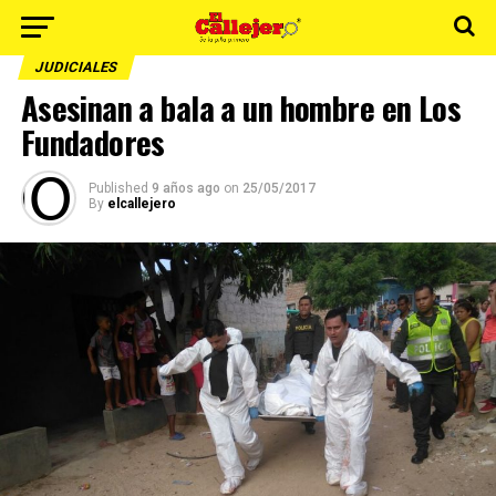
JUDICIALES
Asesinan a bala a un hombre en Los
Fundadores
Published
9 años ago
on
25/05/2017
By
elcallejero