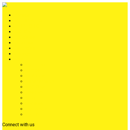
Portada
METRÓPOLIS
TERRITORIO
NACIÓN
Judiciales
Deportes
Denuncias
Ciénaga
Más
Lo Último
Barrios
Farándula
Departamento
NACIONAL
Positivo
Salud
Sociales
Tecnología
Opinión
Connect with us