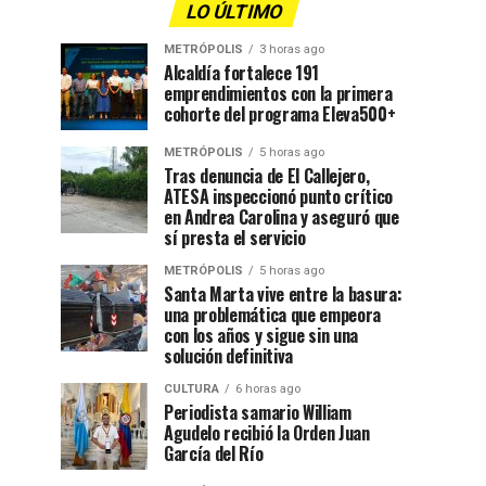
LO ÚLTIMO
METRÓPOLIS
3 horas ago
Alcaldía fortalece 191
emprendimientos con la primera
cohorte del programa Eleva500+
METRÓPOLIS
5 horas ago
Tras denuncia de El Callejero,
ATESA inspeccionó punto crítico
en Andrea Carolina y aseguró que
sí presta el servicio
METRÓPOLIS
5 horas ago
Santa Marta vive entre la basura:
una problemática que empeora
con los años y sigue sin una
solución definitiva
CULTURA
6 horas ago
Periodista samario William
Agudelo recibió la Orden Juan
García del Río