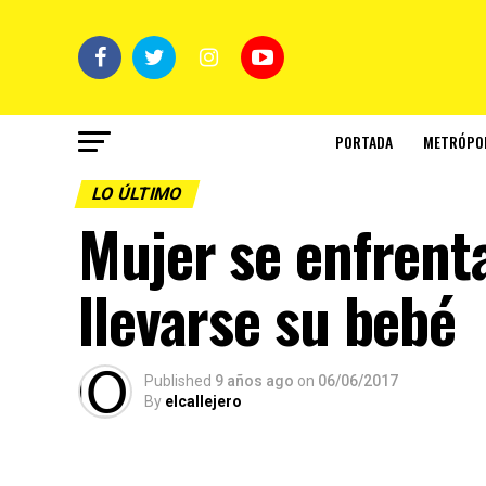
PORTADA
METRÓPO
LO ÚLTIMO
Mujer se enfrent
llevarse su bebé
Published
9 años ago
on
06/06/2017
By
elcallejero