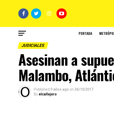
PORTADA
METRÓPO
JUDICIALES
Asesinan a supue
Malambo, Atlánti
Published
9 años ago
on
26/10/2017
By
elcallejero