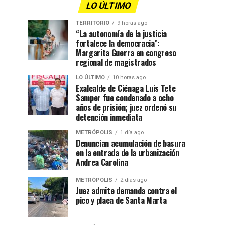
LO ÚLTIMO
TERRITORIO
9 horas ago
“La autonomía de la justicia
fortalece la democracia”:
Margarita Guerra en congreso
regional de magistrados
LO ÚLTIMO
10 horas ago
Exalcalde de Ciénaga Luis Tete
Samper fue condenado a ocho
años de prisión; juez ordenó su
detención inmediata
METRÓPOLIS
1 día ago
Denuncian acumulación de basura
en la entrada de la urbanización
Andrea Carolina
METRÓPOLIS
2 días ago
Juez admite demanda contra el
pico y placa de Santa Marta