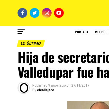
PORTADA
METRÓPO
LO ÚLTIMO
Hija de secretar
Valledupar fue h
Published
9 años ago
on
27/11/2017
By
elcallejero