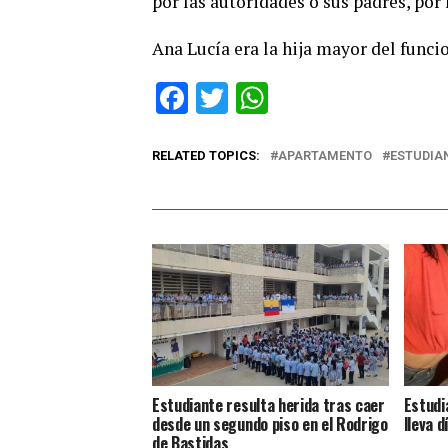
por las autoridades o sus padres, por
Ana Lucía era la hija mayor del func
Facebook
Twitter
WhatsApp
RELATED TOPICS:
APARTAMENTO
ESTUDIA
Estudiante resulta herida tras caer
Estudi
desde un segundo piso en el Rodrigo
lleva 
de Bastidas