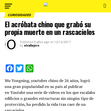
CURIOSIDADES
El acróbata chino que grabó su
propia muerte en un rascacielos
Published
9 años ago
on
12/12/2017
By
elcallejero
Facebook
Twitter
WhatsApp
Wu Yongning, youtuber chino de 26 años, logró
una
gran popularidad en su país al publicar
en Youtube una serie de videos en los que
escalaba
edificios o grandes estructuras sin ningún tipo de
protección, ha perdido la vida tras caer de un
rascacielos.