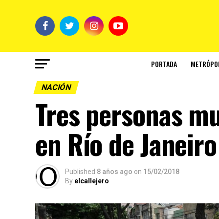
PORTADA
METRÓPO
NACIÓN
Tres personas mue
en Río de Janeiro
Published
8 años ago
on
15/02/2018
By
elcallejero