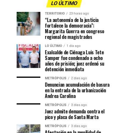
LO ÚLTIMO
TERRITORIO
23 horas ago
“La autonomía de la justicia
fortalece la democracia”:
Margarita Guerra en congreso
regional de magistrados
LO ÚLTIMO
1 día ago
Exalcalde de Ciénaga Luis Tete
Samper fue condenado a ocho
años de prisión; juez ordenó su
detención inmediata
METRÓPOLIS
2 días ago
Denuncian acumulación de basura
en la entrada de la urbanización
Andrea Carolina
METRÓPOLIS
3 días ago
Juez admite demanda contra el
pico y placa de Santa Marta
METRÓPOLIS
3 días ago
Afectación en la movilidad de