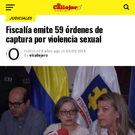
JUDICIALES
Fiscalía emite 59 órdenes de
captura por violencia sexual
Published
8 años ago
on
02/03/2018
By
elcallejero