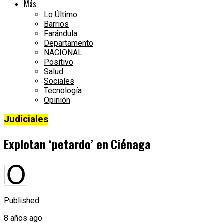
Más
Lo Último
Barrios
Farándula
Departamento
NACIONAL
Positivo
Salud
Sociales
Tecnología
Opinión
Judiciales
Explotan ‘petardo’ en Ciénaga
Published
8 años ago