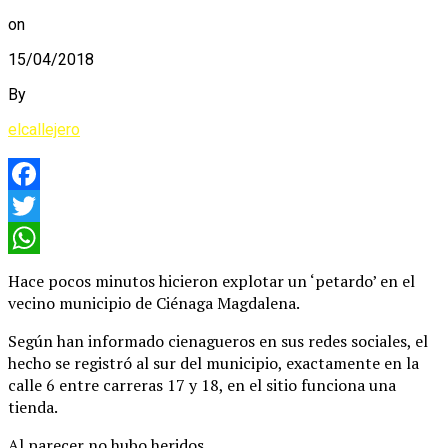
on
15/04/2018
By
elcallejero
Facebook
Twitter
WhatsApp
Hace pocos minutos hicieron explotar un ‘petardo’ en el
vecino municipio de Ciénaga Magdalena.
Según han informado cienagueros en sus redes sociales, el
hecho se registró al sur del municipio, exactamente en la
calle 6 entre carreras 17 y 18, en el sitio funciona una
tienda.
Al parecer no hubo heridos.