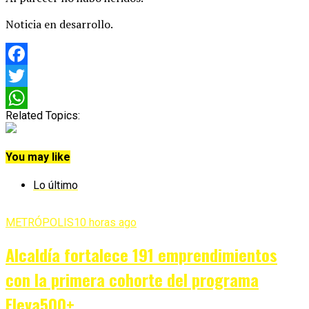
Noticia en desarrollo.
Facebook
Twitter
Related Topics:
WhatsApp
You may like
Lo último
METRÓPOLIS
10 horas ago
Alcaldía fortalece 191 emprendimientos
con la primera cohorte del programa
Eleva500+