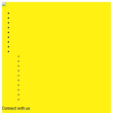
Portada
METRÓPOLIS
TERRITORIO
NACIÓN
Judiciales
Deportes
Denuncias
Ciénaga
Más
Lo Último
Barrios
Farándula
Departamento
NACIONAL
Positivo
Salud
Sociales
Tecnología
Opinión
Connect with us