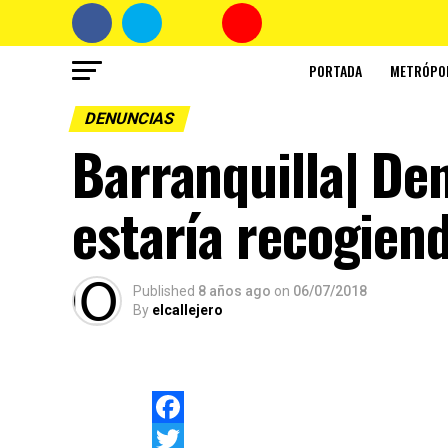
PORTADA
METRÓPO
DENUNCIAS
Barranquilla| De
estaría recogiend
Published
8 años ago
on
06/07/2018
By
elcallejero
Facebook