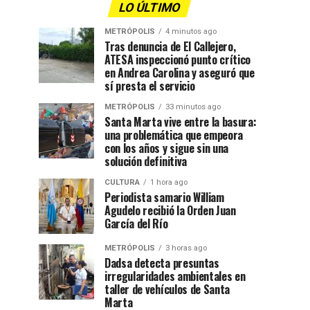
LO ÚLTIMO
METRÓPOLIS
4 minutos ago
Tras denuncia de El Callejero,
ATESA inspeccionó punto crítico
en Andrea Carolina y aseguró que
sí presta el servicio
METRÓPOLIS
33 minutos ago
Santa Marta vive entre la basura:
una problemática que empeora
con los años y sigue sin una
solución definitiva
CULTURA
1 hora ago
Periodista samario William
Agudelo recibió la Orden Juan
García del Río
METRÓPOLIS
3 horas ago
Dadsa detecta presuntas
irregularidades ambientales en
taller de vehículos de Santa
Marta