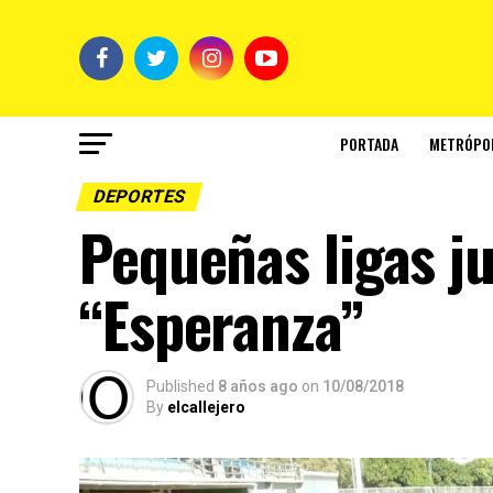
PORTADA
METRÓPO
DEPORTES
Pequeñas ligas j
“Esperanza”
Published
8 años ago
on
10/08/2018
By
elcallejero