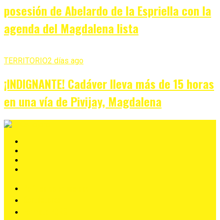
posesión de Abelardo de la Espriella con la
agenda del Magdalena lista
TERRITORIO
2 días ago
¡INDIGNANTE! Cadáver lleva más de 15 horas
en una vía de Pivijay, Magdalena
Política de privacidad
Contáctenos
Formato PQRS