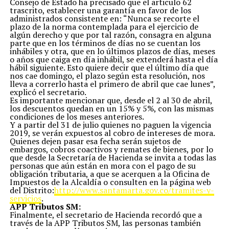
Consejo de Estado ha precisado que el articulo 62
trascrito, establecer una garantía en favor de los
administrados consistente en: “Nunca se recorte el
plazo de la norma contemplada para el ejercicio de
algún derecho y que por tal razón, consagra en alguna
parte que en los términos de días no se cuentan los
inhábiles y otra, que en lo últimos plazos de días, meses
o años que caiga en día inhábil, se extenderá hasta el día
hábil siguiente. Esto quiere decir que el último día que
nos cae domingo, el plazo según esta resolución, nos
lleva a correrlo hasta el primero de abril que cae lunes”,
explicó el secretario.
Es importante mencionar que, desde el 2 al 30 de abril,
los descuentos quedan en un 15% y 5%, con las mismas
condiciones de los meses anteriores.
Y a partir del 31 de julio quienes no paguen la vigencia
2019, se verán expuestos al cobro de intereses de mora.
Quienes dejen pasar esa fecha serán sujetos de
embargos, cobros coactivos y remates de bienes, por lo
que desde la Secretaría de Hacienda se invita a todas las
personas que aún están en mora con el pago de su
obligación tributaria, a que se acerquen a la Oficina de
Impuestos de la Alcaldía o consulten en la página web
del Distrito:
http://www.santamarta.gov.co/
tramites-y-
servicios
.
APP Tributos SM:
Finalmente, el secretario de Hacienda recordó que a
través de la APP Tributos SM, las personas también