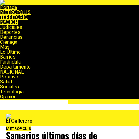
Portada
METRÓPOLIS
TERRITORIO
NACIÓN
Judiciales
Deportes
Denuncias
Ciénaga
Más
Lo Último
Barrios
Farándula
Departamento
NACIONAL
Positivo
Salud
Sociales
Tecnología
Opinión
Connect with us
El Callejero
METRÓPOLIS
Samarios últimos días de