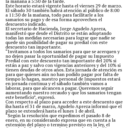
la mañana a 5:30 de la tarde.
Este horario estará vigente hasta el viernes 29 de marzo.
El sábado 30 también habrá atención al público de 8:00
a 11:30 de la mañana, todo para facilitarle a los
samarios su pago y de esa forma aprovechen el
descuento indicado.
El secretario de Hacienda, Jorge Agudelo Apreza,
manifestó que desde el Distrito se están adoptando
todas las medidas necesarias para lograr que nadie se
quede sin posibilidad de pagar su predial con este
descuento tan importante.
“Invitamos a todos los samarios para que se acerquen y
no dejen pasar la oportunidad de pagar su Impuesto
Predial con este descuento tan importante del 20% si
están a paz y salvo con vigencias anteriores y del 10% si
tienen deudas de otros años. Esta jornada de atención es
para que quienes aún no han podido pagar por falta de
tiempo lo hagan, nuestro personal de Impuestos estará
en jornada continua y el sábado también vamos a
laborar, para que alcancen a pagar. Queremos seguir
aumentando nuestro recaudo y que los samarios tengan
este beneficio”, expresó.
Con respecto al plazo para acceder a este descuento que
iba hasta el 31 de marzo, Agudelo Apreza informó que el
plazo se extenderá hasta el lunes 1 de abril.
“Según la resolución que expedimos el pasado 8 de
enero, en su considerando expresa que en cuenta a la
extensión del plazo o termino previsto en la ley, el