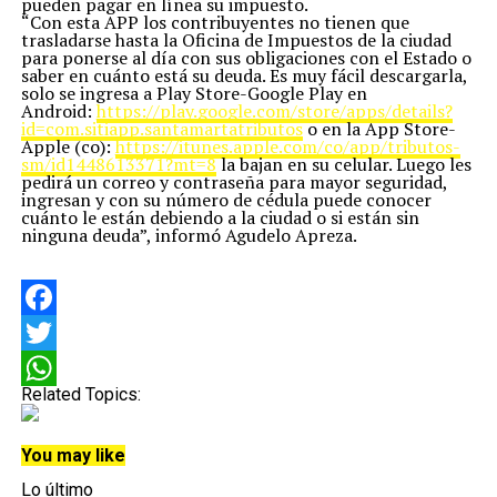
pueden pagar en línea su impuesto.
“Con esta APP los contribuyentes no tienen que
trasladarse hasta la Oficina de Impuestos de la ciudad
para ponerse al día con sus obligaciones con el Estado o
saber en cuánto está su deuda. Es muy fácil descargarla,
solo se ingresa a Play Store-Google Play en
Android:
https://play.google.com/store/
apps/details?
id=com.sitiapp.
santamartatributos
o en la App Store-
Apple (co):
https://itunes.apple.com/co/
app/tributos-
sm/id1448613371?
mt=8
la bajan en su celular. Luego les
pedirá un correo y contraseña para mayor seguridad,
ingresan y con su número de cédula puede conocer
cuánto le están debiendo a la ciudad o si están sin
ninguna deuda”, informó Agudelo Apreza.
Facebook
Twitter
Related Topics:
WhatsApp
You may like
Lo último