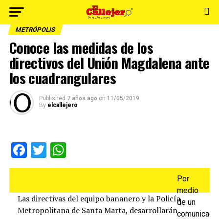
METRÓPOLIS
Conoce las medidas de los
directivos del Unión Magdalena ante
los cuadrangulares
Published
7 años ago
on
11/05/2019
By
elcallejero
Facebook
Twitter
WhatsApp
Por
medio
Las directivas del equipo bananero y la Policía
de un
Metropolitana de Santa Marta, desarrollarán
comunicado