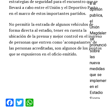
estrategias de seguridad para el encuentro que se
a la
llevará a cabo entre el Unión y el Deportivo Pasto
opinión
en el marco de estos importantes partidos.
publica,
el
No permitir la entrada de algunos vehículos de
Unión
forma directa al estadio, tener en cuenta la
Magdalena
ubicación de la prensa y mejor control en el ingreso
se
de personas que entren como ‘acompañantes’ de
pronunció
las personas acreditadas, son algunos de los puntos
sobre
que se expusieron en el oficio emitido.
las
nueva
medidas
que se
implementa
en el
Estadio
Sierra
Facebook
Twitter
WhatsApp
Nevada,
ahora