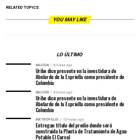
que el
RELATED TOPICS:
equipo
YOU MAY LIKE
pasó a
cuadrangula
en la
Liga
Águila
LO ÚLTIMO
2019.
NACIÓN
8 horas ago
Uribe dice presente en la investidura de
Abelardo de la Espriella como presidente de
Colombia
NACIÓN
8 horas ago
Uribe dice presente en la investidura de
Abelardo de la Espriella como presidente de
Colombia
METRÓPOLIS
10 horas ago
Entregan título del predio donde será
construida la Planta de Tratamiento de Agua
Potable El Curval