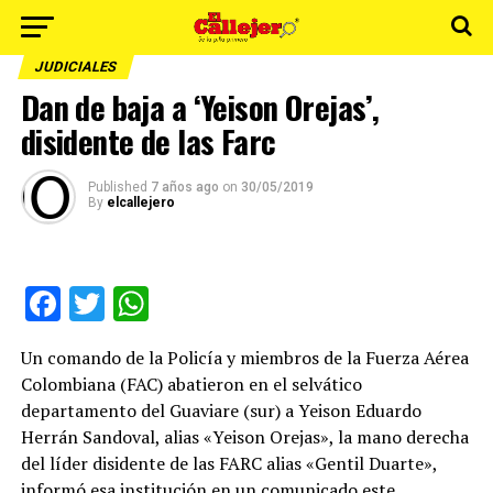
JUDICIALES
Dan de baja a ‘Yeison Orejas’,
disidente de las Farc
Published
7 años ago
on
30/05/2019
By
elcallejero
Facebook
Twitter
WhatsApp
Un comando de la Policía y miembros de la Fuerza Aérea
Colombiana (FAC) abatieron en el selvático
departamento del Guaviare (sur) a Yeison Eduardo
Herrán Sandoval, alias «Yeison Orejas», la mano derecha
del líder disidente de las FARC alias «Gentil Duarte»,
informó esa institución en un comunicado este