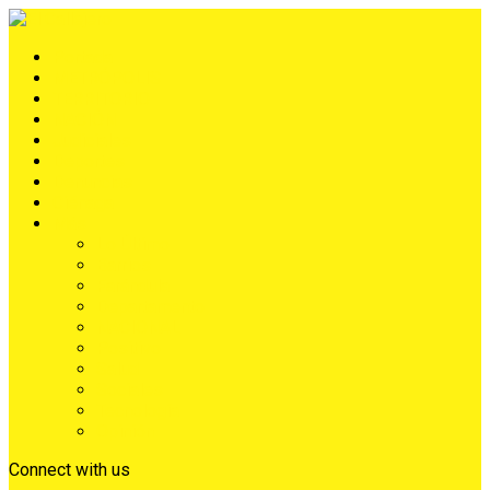
Portada
METRÓPOLIS
TERRITORIO
NACIÓN
Judiciales
Deportes
Denuncias
Ciénaga
Más
Lo Último
Barrios
Farándula
Departamento
NACIONAL
Positivo
Salud
Sociales
Tecnología
Opinión
Connect with us