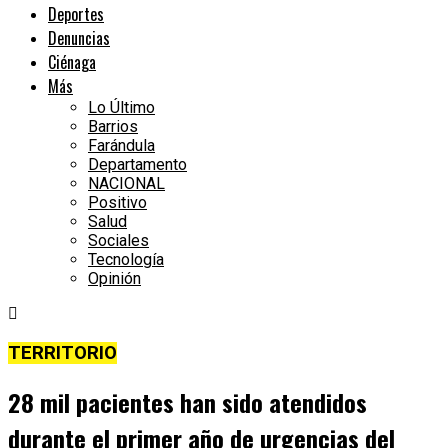
Deportes
Denuncias
Ciénaga
Más
Lo Último
Barrios
Farándula
Departamento
NACIONAL
Positivo
Salud
Sociales
Tecnología
Opinión
TERRITORIO
28 mil pacientes han sido atendidos
durante el primer año de urgencias del