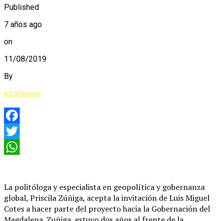
Published
7 años ago
on
11/08/2019
By
elcallejero
Facebook
Twitter
WhatsApp
La politóloga y especialista en geopolítica y gobernanza
global, Priscila Zúñiga, acepta la invitación de Luis Miguel
Cotes a hacer parte del proyecto hacia la Gobernación del
Magdalena. Zuñiga, estuvo dos años al frente de la