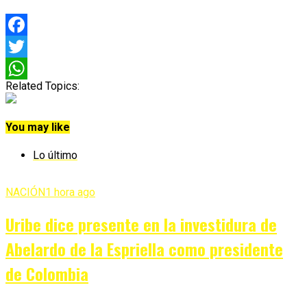
Facebook
Twitter
Related Topics:
WhatsApp
You may like
Lo último
NACIÓN
1 hora ago
Uribe dice presente en la investidura de
Abelardo de la Espriella como presidente
de Colombia