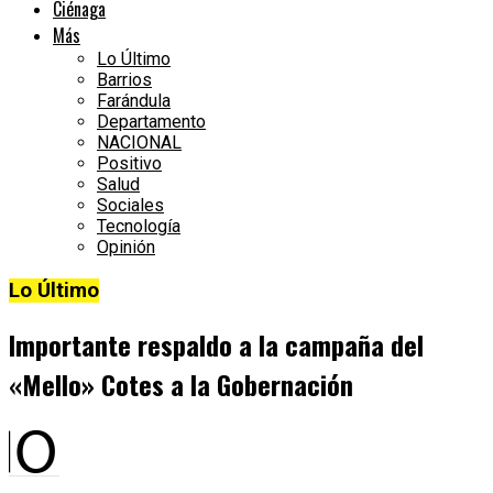
Ciénaga
Más
Lo Último
Barrios
Farándula
Departamento
NACIONAL
Positivo
Salud
Sociales
Tecnología
Opinión
Lo Último
Importante respaldo a la campaña del
«Mello» Cotes a la Gobernación