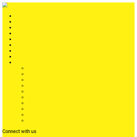
Portada
METRÓPOLIS
TERRITORIO
NACIÓN
Judiciales
Deportes
Denuncias
Ciénaga
Más
Lo Último
Barrios
Farándula
Departamento
NACIONAL
Positivo
Salud
Sociales
Tecnología
Opinión
Connect with us