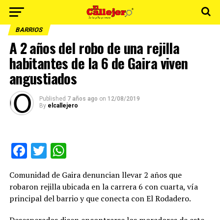
BARRIOS
A 2 años del robo de una rejilla
habitantes de la 6 de Gaira viven
angustiados
Published
7 años ago
on
12/08/2019
By
elcallejero
Facebook
Twitter
WhatsApp
Comunidad de Gaira denuncian llevar 2 años que
robaron rejilla ubicada en la carrera 6 con cuarta, vía
principal del barrio y que conecta con El Rodadero.