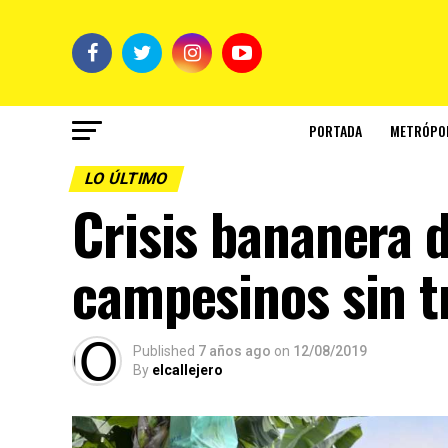
PORTADA
METRÓPO
LO ÚLTIMO
Crisis bananera 
campesinos sin t
Published
7 años ago
on
12/08/2019
By
elcallejero