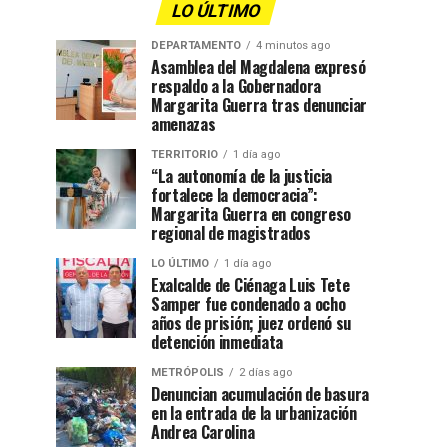
LO ÚLTIMO
DEPARTAMENTO
4 minutos ago
Asamblea del Magdalena expresó
respaldo a la Gobernadora
Margarita Guerra tras denunciar
amenazas
TERRITORIO
1 día ago
“La autonomía de la justicia
fortalece la democracia”:
Margarita Guerra en congreso
regional de magistrados
LO ÚLTIMO
1 día ago
Exalcalde de Ciénaga Luis Tete
Samper fue condenado a ocho
años de prisión; juez ordenó su
detención inmediata
METRÓPOLIS
2 días ago
Denuncian acumulación de basura
en la entrada de la urbanización
Andrea Carolina