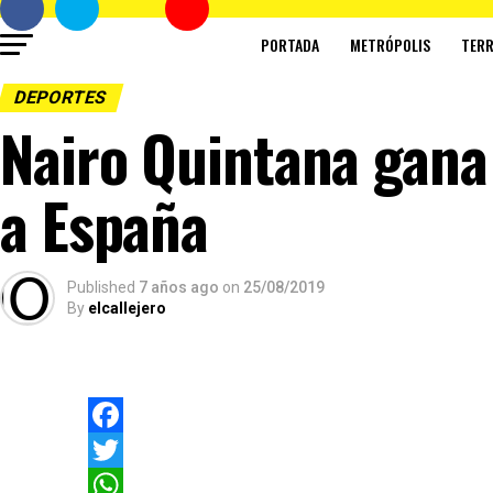
PORTADA
METRÓPOLIS
TERR
DEPORTES
Nairo Quintana gana 
a España
Published
7 años ago
on
25/08/2019
By
elcallejero
Facebook
Twitter