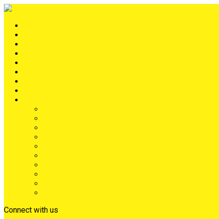
Portada
METRÓPOLIS
TERRITORIO
NACIÓN
Judiciales
Deportes
Denuncias
Ciénaga
Más
Lo Último
Barrios
Farándula
Departamento
NACIONAL
Positivo
Salud
Sociales
Tecnología
Opinión
Connect with us