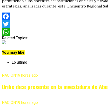
permitiendo a los docentes de instituciones oficiales y priva
estrategias, analizadas durante este Encuentro Regional Sa
Facebook
Twitter
Related Topics:
WhatsApp
You may like
Lo último
NACIÓN
19 horas ago
Uribe dice presente en la investidura de Ab
NACIÓN
19 horas ago