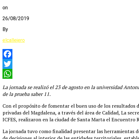
on
26/08/2019
By
elcallejero
Facebook
Twitter
WhatsApp
La jornada se realizó el 23 de agosto en la universidad Anton
de la prueba saber 11.
Con el propósito de fomentar el buen uso de los resultados de
privadas del Magdalena, a través del área de Calidad, La sec
ICFES, realizaron en la ciudad de Santa Marta el Encuentro 
La jornada tuvo como finalidad presentar las herramientas 
de decisiones al interior de las entidades territoriales, est