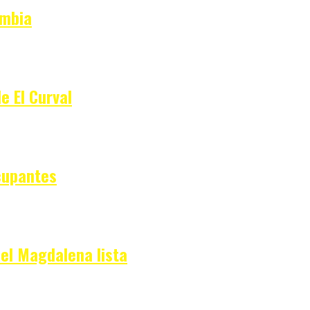
ombia
e El Curval
cupantes
del Magdalena lista