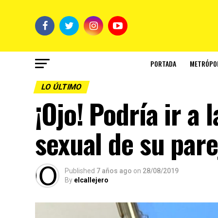
PORTADA
METRÓPO
LO ÚLTIMO
¡Ojo! Podría ir a 
sexual de su pare
Published
7 años ago
on
28/08/2019
By
elcallejero