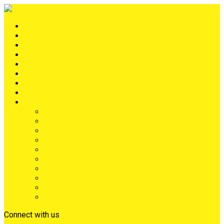
Portada
METRÓPOLIS
TERRITORIO
NACIÓN
Judiciales
Deportes
Denuncias
Ciénaga
Más
Lo Último
Barrios
Farándula
Departamento
NACIONAL
Positivo
Salud
Sociales
Tecnología
Opinión
Connect with us