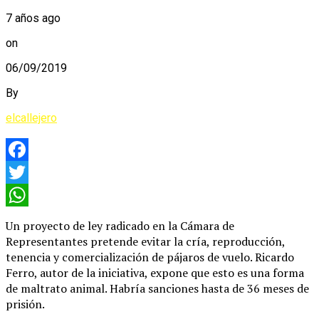
7 años ago
on
06/09/2019
By
elcallejero
Facebook
Twitter
WhatsApp
Un proyecto de ley radicado en la Cámara de
Representantes pretende evitar la cría, reproducción,
tenencia y comercialización de pájaros de vuelo. Ricardo
Ferro, autor de la iniciativa, expone que esto es una forma
de maltrato animal. Habría sanciones hasta de 36 meses de
prisión.