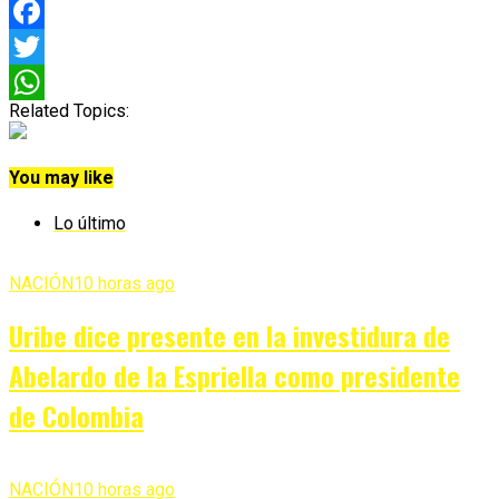
Facebook
Twitter
Related Topics:
WhatsApp
You may like
Lo último
NACIÓN
10 horas ago
Uribe dice presente en la investidura de
Abelardo de la Espriella como presidente
de Colombia
NACIÓN
10 horas ago