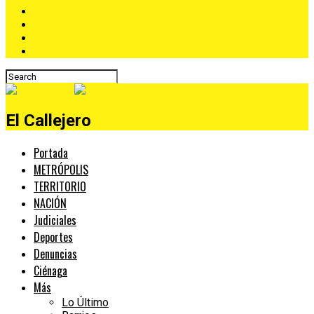
El Callejero
Portada
METRÓPOLIS
TERRITORIO
NACIÓN
Judiciales
Deportes
Denuncias
Ciénaga
Más
Lo Último