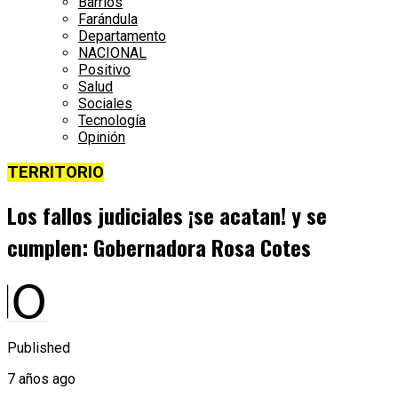
Barrios
Farándula
Departamento
NACIONAL
Positivo
Salud
Sociales
Tecnología
Opinión
TERRITORIO
Los fallos judiciales ¡se acatan! y se
cumplen: Gobernadora Rosa Cotes
Published
7 años ago