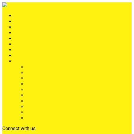
Portada
METRÓPOLIS
TERRITORIO
NACIÓN
Judiciales
Deportes
Denuncias
Ciénaga
Más
Lo Último
Barrios
Farándula
Departamento
NACIONAL
Positivo
Salud
Sociales
Tecnología
Opinión
Connect with us