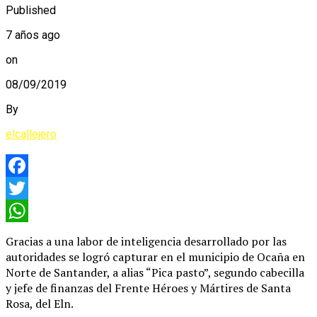
Published
7 años ago
on
08/09/2019
By
elcallejero
Facebook
Twitter
WhatsApp
Gracias a una labor de inteligencia desarrollado por las
autoridades se logró capturar en el municipio de Ocaña en
Norte de Santander, a alias “Pica pasto”, segundo cabecilla
y jefe de finanzas del Frente Héroes y Mártires de Santa
Rosa, del Eln.