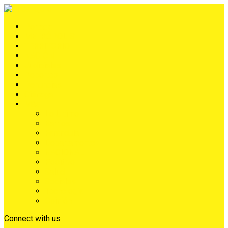
Portada
METRÓPOLIS
TERRITORIO
NACIÓN
Judiciales
Deportes
Denuncias
Ciénaga
Más
Lo Último
Barrios
Farándula
Departamento
NACIONAL
Positivo
Salud
Sociales
Tecnología
Opinión
Connect with us