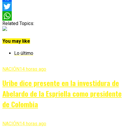
Facebook
Twitter
Related Topics:
WhatsApp
You may like
Lo último
NACIÓN
14 horas ago
Uribe dice presente en la investidura de
Abelardo de la Espriella como presidente
de Colombia
NACIÓN
14 horas ago