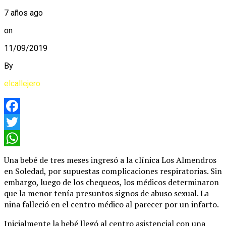
7 años ago
on
11/09/2019
By
elcallejero
Facebook
Twitter
WhatsApp
Una bebé de tres meses ingresó a la clínica Los Almendros
en Soledad, por supuestas complicaciones respiratorias. Sin
embargo, luego de los chequeos, los médicos determinaron
que la menor tenía presuntos signos de abuso sexual. La
niña falleció en el centro médico al parecer por un infarto.
Inicialmente la bebé llegó al centro asistencial con una