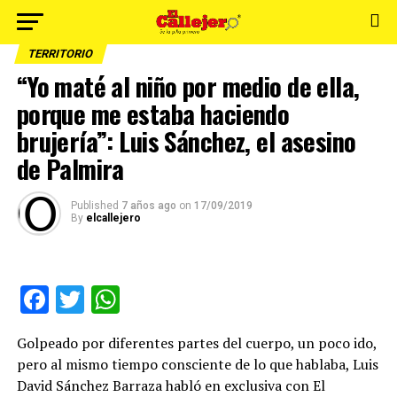
TERRITORIO
“Yo maté al niño por medio de ella,
porque me estaba haciendo
brujería”: Luis Sánchez, el asesino
de Palmira
Published
7 años ago
on
17/09/2019
By
elcallejero
Facebook
Twitter
WhatsApp
Golpeado por diferentes partes del cuerpo, un poco ido,
pero al mismo tiempo consciente de lo que hablaba, Luis
David Sánchez Barraza habló en exclusiva con El