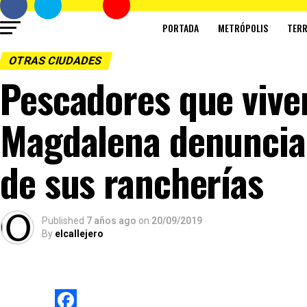
PORTADA
METRÓPOLIS
TERR
OTRAS CIUDADES
Pescadores que viven 
Magdalena denunciar
de sus rancherías
Published
7 años ago
on
20/09/2019
By
elcallejero