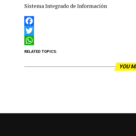
Sistema Integrado de Información
Facebook
Twitter
WhatsApp
RELATED TOPICS:
YOU M