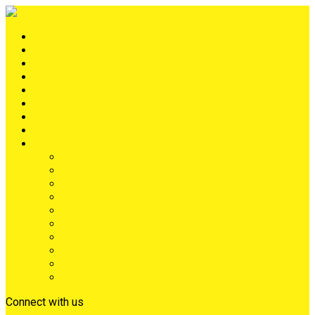
Portada
METRÓPOLIS
TERRITORIO
NACIÓN
Judiciales
Deportes
Denuncias
Ciénaga
Más
Lo Último
Barrios
Farándula
Departamento
NACIONAL
Positivo
Salud
Sociales
Tecnología
Opinión
Connect with us