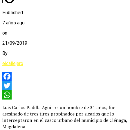
Published
7 años ago
on
21/09/2019
By
elcallejero
Facebook
Twitter
WhatsApp
Luis Carlos Padilla Aguirre, un hombre de 31 años, fue
asesinado de tres tiros propinados por sicarios que lo
interceptaron en el casco urbano del municipio de Ciénaga,
Magdalena.