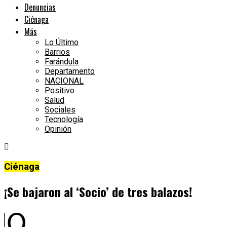
Denuncias
Ciénaga
Más
Lo Último
Barrios
Farándula
Departamento
NACIONAL
Positivo
Salud
Sociales
Tecnología
Opinión
Ciénaga
¡Se bajaron al ‘Socio’ de tres balazos!