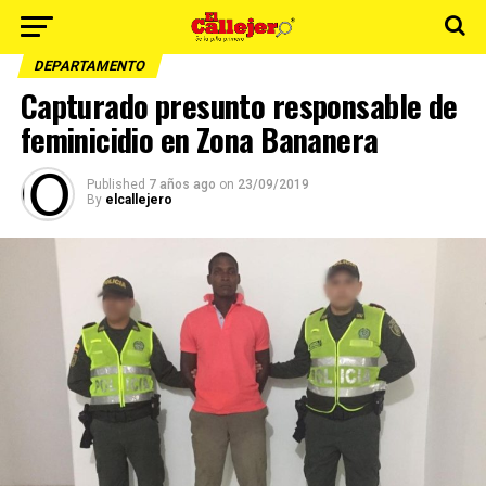
DEPARTAMENTO
Capturado presunto responsable de
feminicidio en Zona Bananera
Published
7 años ago
on
23/09/2019
By
elcallejero