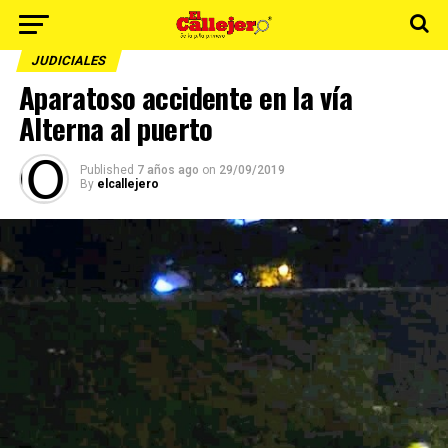
JUDICIALES
Aparatoso accidente en la vía
Alterna al puerto
Published
7 años ago
on
29/09/2019
By
elcallejero