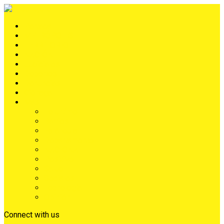
Portada
METRÓPOLIS
TERRITORIO
NACIÓN
Judiciales
Deportes
Denuncias
Ciénaga
Más
Lo Último
Barrios
Farándula
Departamento
NACIONAL
Positivo
Salud
Sociales
Tecnología
Opinión
Connect with us