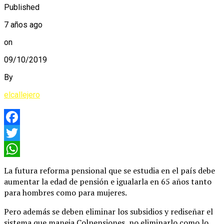
Published
7 años ago
on
09/10/2019
By
elcallejero
Facebook
Twitter
WhatsApp
La futura reforma pensional que se estudia en el país debe
aumentar la edad de pensión e igualarla en 65 años tanto
para hombres como para mujeres.
Pero además se deben eliminar los subsidios y rediseñar el
sistema que maneja Colpensiones, no eliminarlo como lo