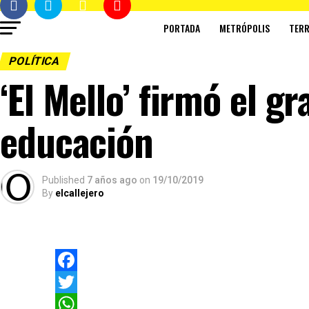
PORTADA
METRÓPOLIS
TERR
POLÍTICA
‘El Mello’ firmó el g
educación
Published
7 años ago
on
19/10/2019
By
elcallejero
Facebook
Twitter