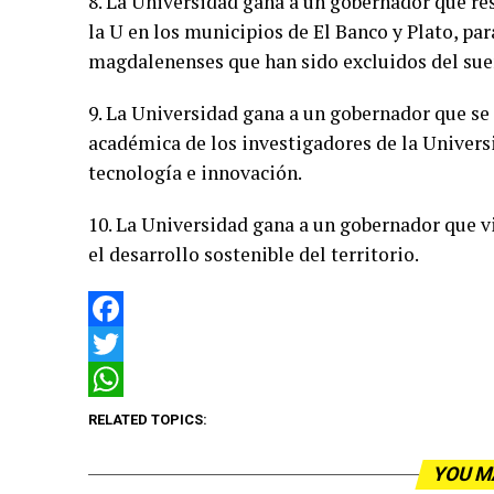
8. La Universidad gana a un gobernador que re
la U en los municipios de El Banco y Plato, pa
magdalenenses que han sido excluidos del sue
9. La Universidad gana a un gobernador que se
académica de los investigadores de la Universi
tecnología e innovación.
10. La Universidad gana a un gobernador que vi
el desarrollo sostenible del territorio.
Facebook
Twitter
WhatsApp
RELATED TOPICS:
YOU M