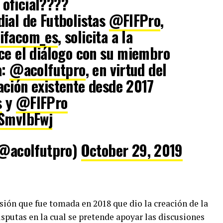
oficial????
ial de Futbolistas
@FIFPro
,
ifacom_es
, solicita a la
ce el diálogo con su miembro
a:
@acolfutpro
, en virtud del
ación existente desde 2017
s
y
@FIFPro
kSmvlbFwj
acolfutpro)
October 29, 2019
sión que fue tomada en 2018 que dio la creación de la
putas en la cual se pretende apoyar las discusiones