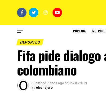
PORTADA
METRÓPO
DEPORTES
Fifa pide dialogo
colombiano
Published
7 años ago
on
29/10/2019
By
elcallejero