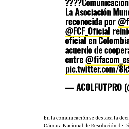
????Comunicación 
La Asociación Mund
reconocida por
@f
@FCF_Oficial
reini
oficial en Colombi
acuerdo de cooper
entre
@fifacom_e
pic.twitter.com/8
— ACOLFUTPRO (@
En la comunicación se destaca la deci
Cámara Nacional de Resolución de Dis