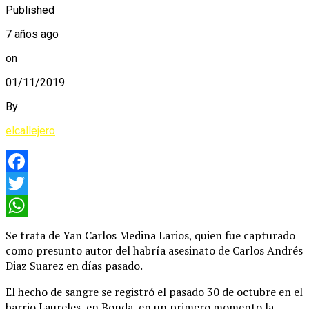
Published
7 años ago
on
01/11/2019
By
elcallejero
Facebook
Twitter
WhatsApp
Se trata de Yan Carlos Medina Larios, quien fue capturado
como presunto autor del habría asesinato de Carlos Andrés
Diaz Suarez en días pasado.
El hecho de sangre se registró el pasado 30 de octubre en el
barrio Laureles, en Bonda, en un primero momento la