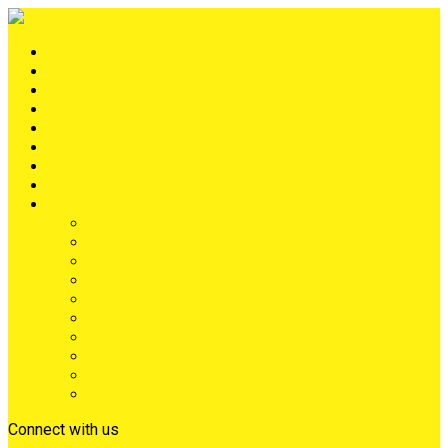
Portada
METRÓPOLIS
TERRITORIO
NACIÓN
Judiciales
Deportes
Denuncias
Ciénaga
Más
Lo Último
Barrios
Farándula
Departamento
NACIONAL
Positivo
Salud
Sociales
Tecnología
Opinión
Connect with us