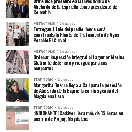
Uribe dice presente en la investidura de
Abelardo de la Espriella como presidente de
Colombia
METRÓPOLIS
2 días ago
Entregan título del predio donde será
construida la Planta de Tratamiento de Agua
Potable El Curval
METRÓPOLIS
2 días ago
Ordenan inspección integral al Lagomar Marina
Club ante deterioro y riesgos para sus
ocupantes
TERRITORIO
2 días ago
Margarita Guerra llega a Cali para la posesión
de Abelardo de la Espriella con la agenda del
Magdalena lista
TERRITORIO
2 días ago
¡INDIGNANTE! Cadáver lleva más de 15 horas en
una vía de Pivijay, Magdalena