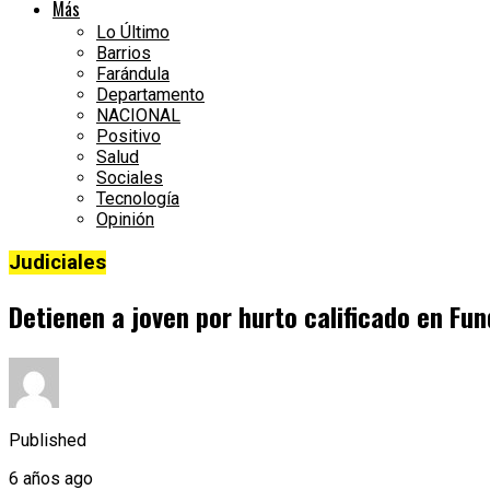
Más
Lo Último
Barrios
Farándula
Departamento
NACIONAL
Positivo
Salud
Sociales
Tecnología
Opinión
Judiciales
Detienen a joven por hurto calificado en Fu
Published
6 años ago