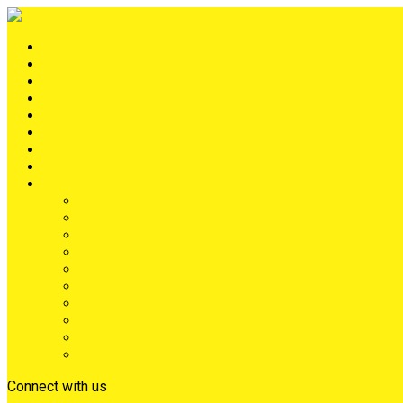
Portada
METRÓPOLIS
TERRITORIO
NACIÓN
Judiciales
Deportes
Denuncias
Ciénaga
Más
Lo Último
Barrios
Farándula
Departamento
NACIONAL
Positivo
Salud
Sociales
Tecnología
Opinión
Connect with us