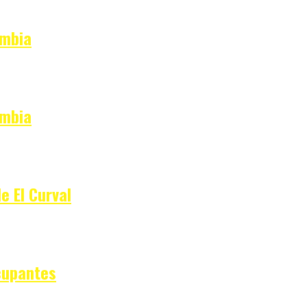
ombia
ombia
e El Curval
cupantes